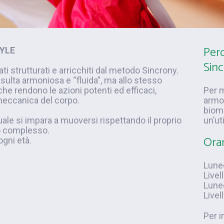
Perc
TYLE
Sin
ti strutturati e arricchiti dal metodo Sincrony.
isulta armoniosa e “fluida”, ma allo stesso
he rendono le azioni potenti ed efficaci,
Per m
meccanica del corpo.
armon
biom
quale si impara a muoversi rispettando il proprio
un’ut
o complesso.
Orar
ogni età.
Luned
Livel
Luned
Livel
Per i