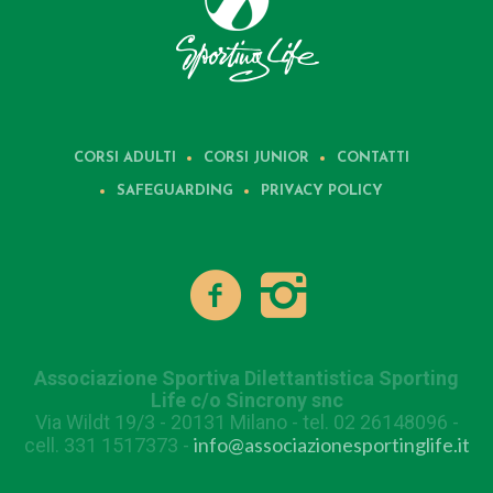
CORSI ADULTI
CORSI JUNIOR
CONTATTI
SAFEGUARDING
PRIVACY POLICY
Associazione Sportiva Dilettantistica Sporting
Life c/o Sincrony snc
Via Wildt 19/3 - 20131 Milano - tel. 02 26148096 -
info@associazionesportinglife.it
cell. 331 1517373 -