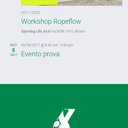
20/11/2022
Workshop Ropeflow
Sporting Life Asd
Via Wildt 19/3, Milano
AGO
05/08/2017 @ 8:00 am
-
5:00 pm
5
Evento prova
2017