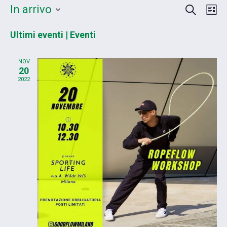
CERCA
Eventi
Ev
In arrivo
LI
Vis
Seleziona
Ricerc
la
Ultimi eventi | Eventi
Na
e
data.
viste
NOV
20
Navig
2022